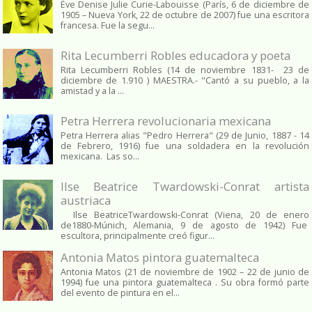
Ève Denise Julie Curie-Labouisse (París, 6 de diciembre de
1905 – Nueva York, 22 de octubre de 2007) fue una escritora
francesa. Fue la segu...
Rita Lecumberri Robles educadora y poeta
Rita Lecumberri Robles (14 de noviembre 1831- 23 de
diciembre de 1.910 ) MAESTRA.- "Cantó a su pueblo, a la
amistad y a la ...
Petra Herrera revolucionaria mexicana
Petra Herrera alias "Pedro Herrera" (29 de Junio, 1887 - 14
de Febrero, 1916) fue una soldadera en la revolución
mexicana. Las so...
Ilse Beatrice Twardowski-Conrat artista
austriaca
Ilse BeatriceTwardowski-Conrat (Viena, 20 de enero
de1880-Múnich, Alemania, 9 de agosto de 1942) Fue
escultora, principalmente creó figur...
Antonia Matos pintora guatemalteca
Antonia Matos (21 de noviembre de 1902 – 22 de junio de
1994) fue una pintora guatemalteca . Su obra formó parte
del evento de pintura en el...