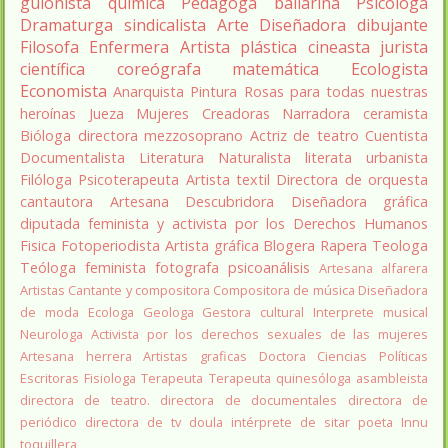
guionista
química
Pedagoga
bailarina
Psicóloga
Dramaturga
sindicalista
Arte
Diseñadora
dibujante
Filosofa
Enfermera
Artista plástica
cineasta
jurista
científica
coreógrafa
matemática
Ecologista
Economista
Anarquista
Pintura
Rosas para todas nuestras
heroínas
Jueza
Mujeres Creadoras
Narradora
ceramista
Bióloga
directora
mezzosoprano
Actriz de teatro
Cuentista
Documentalista
Literatura
Naturalista
literata
urbanista
Filóloga
Psicoterapeuta
Artista textil
Directora de orquesta
cantautora
Artesana
Descubridora
Diseñadora gráfica
diputada
feminista y activista por los Derechos Humanos
Fisica
Fotoperiodista
Artista gráfica
Blogera
Rapera
Teologa
Teóloga feminista
fotografa
psicoanálisis
Artesana alfarera
Artistas
Cantante y compositora
Compositora de música
Diseñadora
de moda
Ecologa
Geologa
Gestora cultural
Interprete musical
Neurologa
Activista por los derechos sexuales de las mujeres
Artesana herrera
Artistas graficas
Doctora Ciencias Políticas
Escritoras
Fisiologa
Terapeuta
Terapeuta quinesóloga
asambleista
directora de teatro.
directora de documentales
directora de
periódico
directora de tv
doula
intérprete de sitar
poeta Innu
toquillera