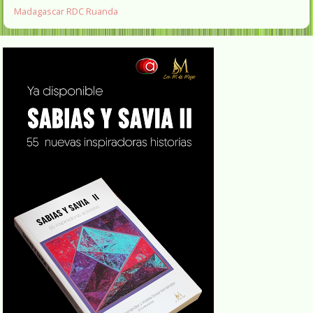
Madagascar
RDC
Ruanda