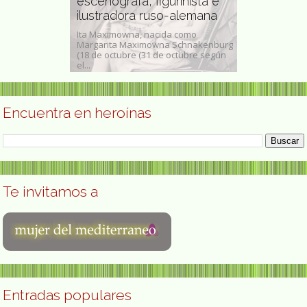
escenógrafa, figurinista e
ckinridge
Caroline H
ilustradora ruso-alemana
ounidense
escritora f
Ita Maximowna, nacida como
reckinridge ( 1
Margarita Maximowna Schnakenburg
Caroline Wells 
e julio de 1948)
(18 de octubre (31 de octubre según
(Boston, Massa
el...
de 1822 -17 de..
Encuentra en heroínas
Te invitamos a
Entradas populares