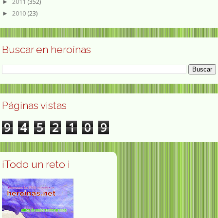
2011
(352)
►
2010
(23)
►
Buscar en heroínas
Páginas vistas
9
4
5
2
1
0
9
¡Todo un reto ¡