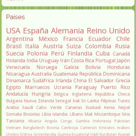
Paises
USA
España
Alemania
Reino Unido
Argentina
México
Francia
Ecuador
Chile
Brasil
Italia
Austria
Suiza
Colombia
Rusia
Suecia
Polonia
Perú
Finlandia
Cuba
Canadá
Holanda
India
Uruguay
Irán
Costa Rica
Portugal
Japón
Venezuela
Noruega
Galicia
Bolivia
Honduras
Nicaragua
Australia
Guatemala
República Dominicana
Dinamarca
Sudáfrica
Irlanda
China
El Salvador
Grecia
Egipto
Marruecos
Ucrania
Paraguay
Puerto Rico
Andalucía
Hungria
Belgica
Inglaterra
República Checa
Bulgaria
Nueva Zelanda
Senegal
Irak
Sri Lanka
Filipinas
Tunez
Arabia Saudí
Cabo Verde
Canarias
Euskadi
Kenia
Nepal
Somalia
Bruselas
Libia
Islandia.
Líbano
Mali
Mozambique
Siria
Tanzania
Albania
Angola
Congo
Gambia
Indonesia
Pakistan
Vietnam
Bangladesh
Bosnia
Camboya
Camerún
Emiratos Arabes
Unidos
Eritrea
Groenlandia
Guinea Ecuatorial
Haití
Kurdistan
Kuwait