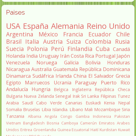
Paises
USA
España
Alemania
Reino Unido
Argentina
México
Francia
Ecuador
Chile
Brasil
Italia
Austria
Suiza
Colombia
Rusia
Suecia
Polonia
Perú
Finlandia
Cuba
Canadá
Holanda
India
Uruguay
Irán
Costa Rica
Portugal
Japón
Venezuela
Noruega
Galicia
Bolivia
Honduras
Nicaragua
Australia
Guatemala
República Dominicana
Dinamarca
Sudáfrica
Irlanda
China
El Salvador
Grecia
Egipto
Marruecos
Ucrania
Paraguay
Puerto Rico
Andalucía
Hungria
Belgica
Inglaterra
República Checa
Bulgaria
Nueva Zelanda
Senegal
Irak
Sri Lanka
Filipinas
Tunez
Arabia Saudí
Cabo Verde
Canarias
Euskadi
Kenia
Nepal
Somalia
Bruselas
Libia
Islandia.
Líbano
Mali
Mozambique
Siria
Tanzania
Albania
Angola
Congo
Gambia
Indonesia
Pakistan
Vietnam
Bangladesh
Bosnia
Camboya
Camerún
Emiratos Arabes
Unidos
Eritrea
Groenlandia
Guinea Ecuatorial
Haití
Kurdistan
Kuwait