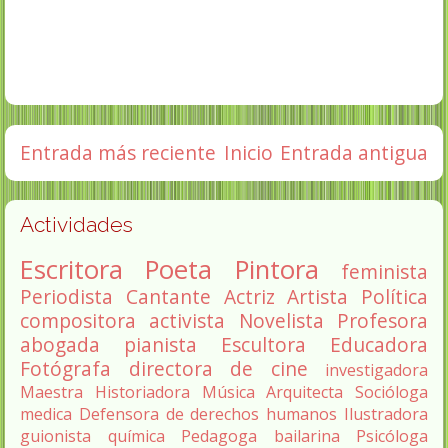
Entrada más reciente
Inicio
Entrada antigua
Actividades
Escritora
Poeta
Pintora
feminista
Periodista
Cantante
Actriz
Artista
Política
compositora
activista
Novelista
Profesora
abogada
pianista
Escultora
Educadora
Fotógrafa
directora de cine
investigadora
Maestra
Historiadora
Música
Arquitecta
Socióloga
medica
Defensora de derechos humanos
Ilustradora
guionista
química
Pedagoga
bailarina
Psicóloga