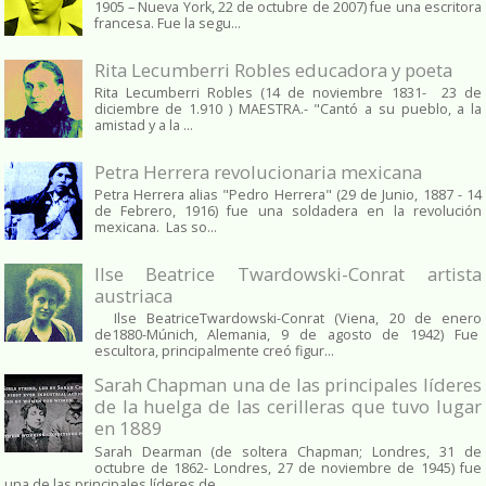
1905 – Nueva York, 22 de octubre de 2007) fue una escritora
francesa. Fue la segu...
Rita Lecumberri Robles educadora y poeta
Rita Lecumberri Robles (14 de noviembre 1831- 23 de
diciembre de 1.910 ) MAESTRA.- "Cantó a su pueblo, a la
amistad y a la ...
Petra Herrera revolucionaria mexicana
Petra Herrera alias "Pedro Herrera" (29 de Junio, 1887 - 14
de Febrero, 1916) fue una soldadera en la revolución
mexicana. Las so...
Ilse Beatrice Twardowski-Conrat artista
austriaca
Ilse BeatriceTwardowski-Conrat (Viena, 20 de enero
de1880-Múnich, Alemania, 9 de agosto de 1942) Fue
escultora, principalmente creó figur...
Sarah Chapman una de las principales líderes
de la huelga de las cerilleras que tuvo lugar
en 1889
Sarah Dearman (de soltera Chapman; Londres, 31 de
octubre de 1862​- Londres, 27 de noviembre de 1945)​ fue
una de las principales líderes de...