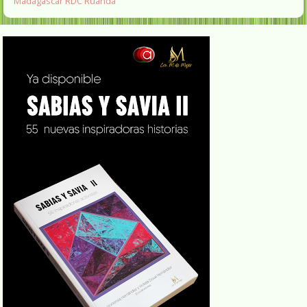
Madagascar
RDC
Ruanda