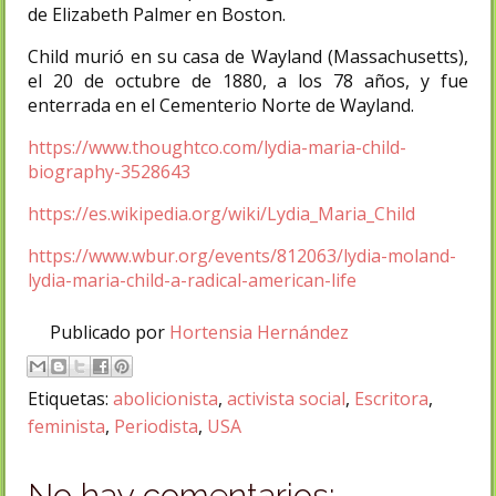
de Elizabeth Palmer en Boston.
Child murió en su casa de Wayland (Massachusetts),
el 20 de octubre de 1880, a los 78 años, y fue
enterrada en el Cementerio Norte de Wayland.​
https://www.thoughtco.com/lydia-maria-child-
biography-3528643
https://es.wikipedia.org/wiki/Lydia_Maria_Child
https://www.wbur.org/events/812063/lydia-moland-
lydia-maria-child-a-radical-american-life
Publicado por
Hortensia Hernández
Etiquetas:
abolicionista
,
activista social
,
Escritora
,
feminista
,
Periodista
,
USA
No hay comentarios: