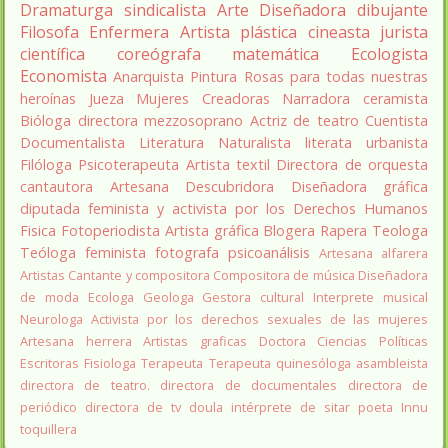
Dramaturga
sindicalista
Arte
Diseñadora
dibujante
Filosofa
Enfermera
Artista plástica
cineasta
jurista
científica
coreógrafa
matemática
Ecologista
Economista
Anarquista
Pintura
Rosas para todas nuestras
heroínas
Jueza
Mujeres Creadoras
Narradora
ceramista
Bióloga
directora
mezzosoprano
Actriz de teatro
Cuentista
Documentalista
Literatura
Naturalista
literata
urbanista
Filóloga
Psicoterapeuta
Artista textil
Directora de orquesta
cantautora
Artesana
Descubridora
Diseñadora gráfica
diputada
feminista y activista por los Derechos Humanos
Fisica
Fotoperiodista
Artista gráfica
Blogera
Rapera
Teologa
Teóloga feminista
fotografa
psicoanálisis
Artesana alfarera
Artistas
Cantante y compositora
Compositora de música
Diseñadora
de moda
Ecologa
Geologa
Gestora cultural
Interprete musical
Neurologa
Activista por los derechos sexuales de las mujeres
Artesana herrera
Artistas graficas
Doctora Ciencias Políticas
Escritoras
Fisiologa
Terapeuta
Terapeuta quinesóloga
asambleista
directora de teatro.
directora de documentales
directora de
periódico
directora de tv
doula
intérprete de sitar
poeta Innu
toquillera